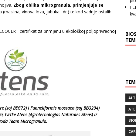
pl
nojiva.
Zbog oblika mikrogranula, primjenjuje se
FE
a (maslina, vinova loza, jabuka i dr.) te kod sadnje ostalih
kva
ERT certifikat za primjenu u ekološkoj poljoprivrednoj
BIO
TEM
TEM
ALT
are (soj BEG72) i Funneliformis mossaea (soj BEG234)
ATE
va, tvrtke Atens (Agrotecnologias Naturales Atens) iz
BIO
izvoda Team Microgranulo.
CAR