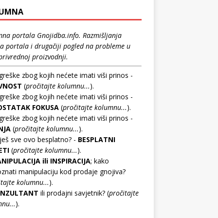
LUMNA
na portala Gnojidba.info. Razmišljanja
a portala i drugačiji pogled na probleme u
privrednoj proizvodnji.
greške zbog kojih nećete imati viši prinos -
IVNOST
(
pročitajte kolumnu...
).
greške zbog kojih nećete imati viši prinos -
OSTATAK FOKUSA
(
pročitajte kolumnu...
).
greške zbog kojih nećete imati viši prinos -
NJA
(
pročitajte kolumnu...
).
ješ sve ovo besplatno? -
BESPLATNI
ETI
(
pročitajte kolumnu...
).
NIPULACIJA ili INSPIRACIJA
; kako
znati manipulaciju kod prodaje gnojiva?
itajte kolumnu...
).
NZULTANT
ili prodajni savjetnik? (
pročitajte
nu...
).