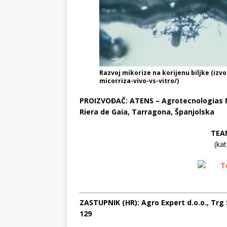
Razvoj mikorize na korijenu biljke (izv
micorriza-vivo-vs-vitro/)
PROIZVOĐAČ: ATENS – Agrotecnologias Na
Riera de Gaia, Tarragona, Španjolska
TEA
(ka
ZASTUPNIK (HR): Agro Expert d.o.o., Trg S
129