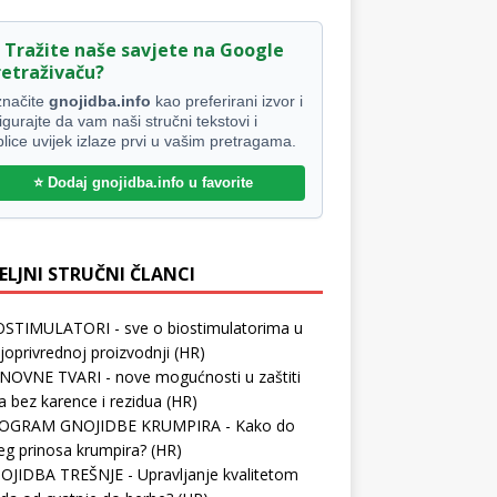
 Tražite naše savjete na Google
retraživaču?
načite
gnojidba.info
kao preferirani izvor i
igurajte da vam naši stručni tekstovi i
blice uvijek izlaze prvi u vašim pretragama.
⭐ Dodaj gnojidba.info u favorite
ELJNI STRUČNI ČLANCI
OSTIMULATORI - sve o biostimulatorima u
joprivrednoj proizvodnji
(HR)
NOVNE TVARI - nove mogućnosti u zaštiti
ja bez karence i rezidua
(HR)
OGRAM GNOJIDBE KRUMPIRA - Kako do
šeg prinosa krumpira?
(HR)
OJIDBA TREŠNJE - Upravljanje kvalitetom