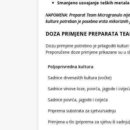
Smanjeno usvajanje teških metala (k
NAPOMENA: Preparat Team Microgranulo nije n
kulture potreban je posebna vrsta mikoriznih g
DOZA PRIMJENE PREPARATA TE
Dozu primjene potrebno je prilagoditi kulturi 
Preporučene doze primjene prikazane su u slij
Poljoprivredna kultura
Sadnice drvenastih kultura (voćke)
Sadnice vinove loze, povrća, jagode i cvijeć
Sadnice povrća, jagode i cvijeća
Priprema substrata za sjetvu/sadnju
Primjena u tlo (priprema za sjetvu ili sadnju