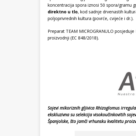
koncentracija spora iznosi 50 spora/gramu g
direktno u tlo
, kod sadnje drvenastih kultur
poljoprivrednih kultura (povrće, cvijeće i dr.).
Preparat TEAM MICROGRANULO posjeduje ECOC
proizvodnji (EC 848/2018).
Sojevi mikoriznih gljivica Rhizoglomus irregul
ekskluzivna su selekcija visokoučinkovitih soje
Španjolske, što jamči vrhunsku kvalitetu pro