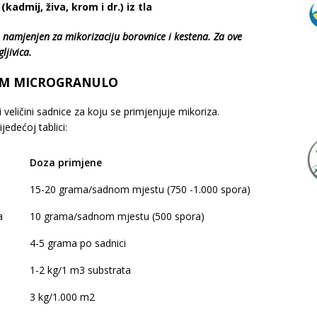
admij, živa, krom i dr.) iz tla
amjenjen za mikorizaciju borovnice i kestena. Za ove
ljivica.
AM MICROGRANULO
i veličini sadnice za koju se primjenjuje mikoriza.
edećoj tablici:
Doza primjene
15-20 grama/sadnom mjestu (750 -1.000 spora)
a
10 grama/sadnom mjestu (500 spora)
4-5 grama po sadnici
1-2 kg/1 m3 substrata
)
3 kg/1.000 m2