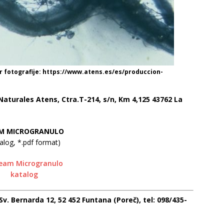
or fotografije: https://www.atens.es/es/produccion-
turales Atens, Ctra.T-214, s/n, Km 4,125 43762 La
M MICROGRANULO
talog, *.pdf format)
v. Bernarda 12, 52 452 Funtana (Poreč), tel: 098/435-