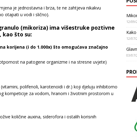
POS
mjena je jednostavna i brza, te ne zahtjeva nikakvu
 otapati u vodi i slično).
Mikor
12/09/
anulo (mikoriza) ima višestruke poztivne
Kako 
 kao što su:
12/07/
a korijena (i do 1.000x) što omogućava značajno
Glavn
03/07/
 otpornost na patogene organizme i na stresne uvjete)
PRO
itamini, polifenoli, karotenoidi i dr.) koji djeluju inhibitorno
bog kompeticije za vodom, hranom i životnim prostorom u
žive količine auxina, siderofora i ostalih korisnih