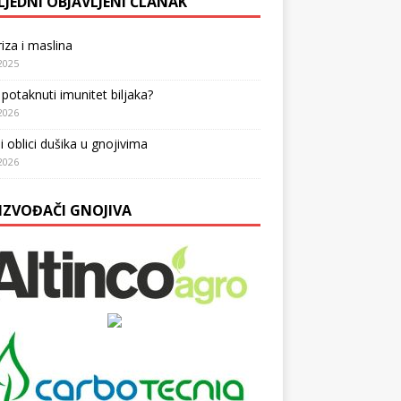
LJEDNI OBJAVLJENI ČLANAK
iza i maslina
2025
potaknuti imunitet biljaka?
2026
i oblici dušika u gnojivima
2026
IZVOĐAČI GNOJIVA