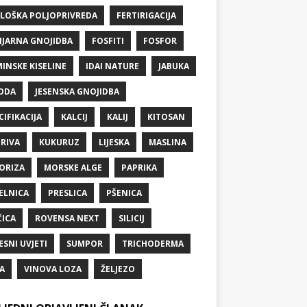
LOŠKA POLJOPRIVREDA
FERTIRIGACIJA
IJARNA GNOJIDBA
FOSFITI
FOSFOR
INSKE KISELINE
IDAI NATURE
JABUKA
ODA
JESENSKA GNOJIDBA
CIFIKACIJA
KALCIJ
KALIJ
KITOSAN
RIVA
KUKURUZ
LIJESKA
MASLINA
ORIZA
MORSKE ALGE
PAPRIKA
ELNICA
PRESLICA
PŠENICA
ČICA
ROVENSA NEXT
SILICIJ
ESNI UVJETI
SUMPOR
TRICHODERMA
A
VINOVA LOZA
ŽELJEZO