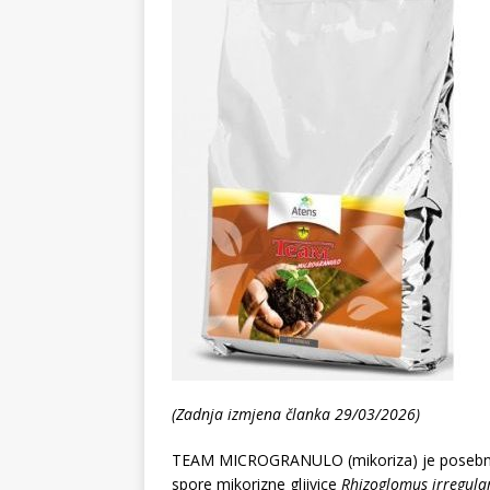
(Zadnja izmjena članka 29/03/2026)
TEAM MICROGRANULO (mikoriza) je posebno fo
spore mikorizne gljivice
Rhizoglomus irregular