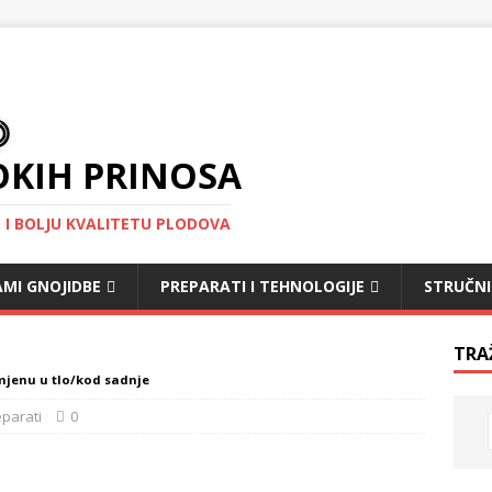
OKIH PRINOSA
S I BOLJU KVALITETU PLODOVA
MI GNOJIDBE
PREPARATI I TEHNOLOGIJE
STRUČNI
TRA
mjenu u tlo/kod sadnje
eparati
0