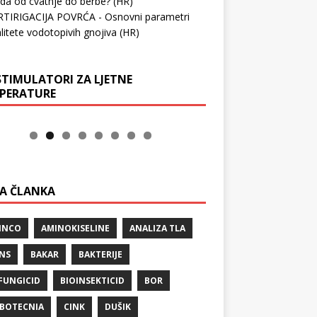
oda od cvatnje do berbe?
(HR)
RTIRIGACIJA POVRĆA - Osnovni parametri
litete vodotopivih gnojiva
(HR)
STIMULATORI ZA LJETNE
PERATURE
A ČLANKA
INCO
AMINOKISELINE
ANALIZA TLA
NS
BAKAR
BAKTERIJE
FUNGICID
BIOINSEKTICID
BOR
BOTECNIA
CINK
DUŠIK