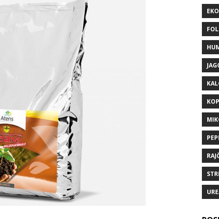
EKO
FOL
HUM
JAG
KAL
KOP
MIK
PEP
RAJ
STR
URE