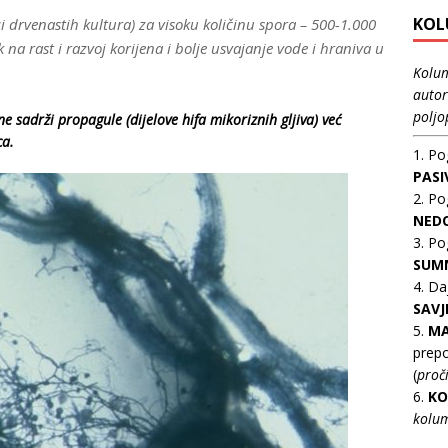
KO
drvenastih kultura) za visoku količinu spora – 500-1.000
na rast i razvoj korijena i bolje usvajanje vode i hraniva u
Kolum
autor
poljo
rži propagule (dijelove hifa mikoriznih gljiva) već
ca.
1. Po
PAS
2. Po
NED
3. Po
SUM
4. Da
SAVJ
5.
MA
prepo
(
proč
6.
KO
kolum