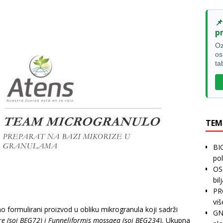

p
Oz
os
ta
TEM
BI
pol
OS
bil
PR
vi
rmulirani proizvod u obliku mikrogranula koji sadrži
GN
e (soj BEG72) i Funneliformis mossaea (soj BEG234).
Ukupna