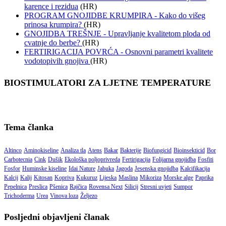
karence i rezidua
(HR)
PROGRAM GNOJIDBE KRUMPIRA - Kako do višeg
prinosa krumpira?
(HR)
GNOJIDBA TREŠNJE - Upravljanje kvalitetom ploda od
cvatnje do berbe?
(HR)
FERTIRIGACIJA POVRĆA - Osnovni parametri kvalitete
vodotopivih gnojiva
(HR)
BIOSTIMULATORI ZA LJETNE TEMPERATURE
Tema članka
Altinco
Aminokiseline
Analiza tla
Atens
Bakar
Bakterije
Biofungicid
Bioinsekticid
Bor
Carbotecnia
Cink
Dušik
Ekološka poljoprivreda
Fertirigacija
Folijarna gnojidba
Fosfiti
Fosfor
Huminske kiseline
Idai Nature
Jabuka
Jagoda
Jesenska gnojidba
Kalcifikacija
Kalcij
Kalij
Kitosan
Kopriva
Kukuruz
Lijeska
Maslina
Mikoriza
Morske alge
Paprika
Pepelnica
Preslica
Pšenica
Rajčica
Rovensa Next
Silicij
Stresni uvjeti
Sumpor
Trichoderma
Urea
Vinova loza
Željezo
Posljedni objavljeni članak