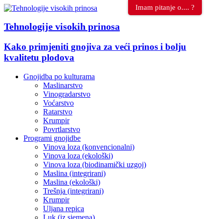
Imam pitanje o.... ?
Tehnologije visokih prinosa
Kako primjeniti gnojiva za veći prinos i bolju
kvalitetu plodova
Gnojidba po kulturama
Maslinarstvo
Vinogradarstvo
Voćarstvo
Ratarstvo
Krumpir
Povrtlarstvo
Programi gnojidbe
Vinova loza (konvencionalni)
Vinova loza (ekološki)
Vinova loza (biodinamički uzgoj)
Maslina (integrirani)
Maslina (ekološki)
Trešnja (integrirani)
Krumpir
Uljana repica
Luk (iz sjemena)