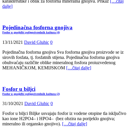
karaktersitike i oblik za fosforna mineralna gnojiva. Prikaz
[…čitaj
dalje]
Pojedinačna fosforna gnojiva
Fosfor u gnojidbi poljoprivrednih kultura (4)
13/11/2021
David Gluhic
0
Pojedinačna fosforna gnojiva Sva fosforna gnojiva proizvode se iz
sirovih fosfata, tj. fosfatnih stijena. Pojedinačna fosforna gnojiva
obuhvaćaju različite oblike mineralnog fosfora proiuzvedenog
MEHANIČKOM, KEMIJSKOM
[…čitaj dalje]
Fosfor u biljci
Fosfor u gnojidbi poljoprivrednih kultura (2)
31/10/2021
David Gluhic
0
Fosfor u biljci Biljke usvajaju fosfor iz vodene otopine tla isključivo
kao ione H2PO4– i HPO4– (bez obzira na porijeklo gnojiva;
mineralno ili organsko gnojivo).
[…čitaj dalje]