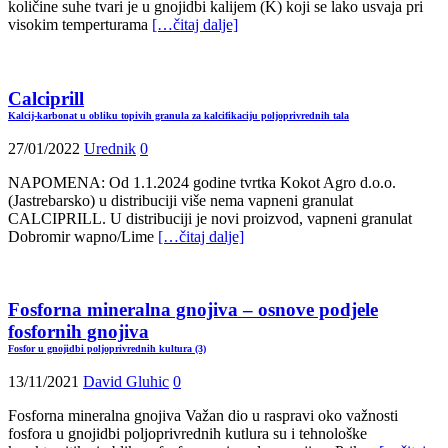
količine suhe tvari je u gnojidbi kalijem (K) koji se lako usvaja pri
visokim temperturama
[…čitaj dalje]
Calciprill
Kalcij-karbonat u obliku topivih granula za kalcifikaciju poljoprivrednih tala
27/01/2022
Urednik
0
NAPOMENA: Od 1.1.2024 godine tvrtka Kokot Agro d.o.o.
(Jastrebarsko) u distribuciji više nema vapneni granulat
CALCIPRILL. U distribuciji je novi proizvod, vapneni granulat
Dobromir wapno/Lime
[…čitaj dalje]
Fosforna mineralna gnojiva – osnove podjele
fosfornih gnojiva
Fosfor u gnojidbi poljoprivrednih kultura (3)
13/11/2021
David Gluhic
0
Fosforna mineralna gnojiva Važan dio u raspravi oko važnosti
fosfora u gnojidbi poljoprivrednih kutlura su i tehnološke