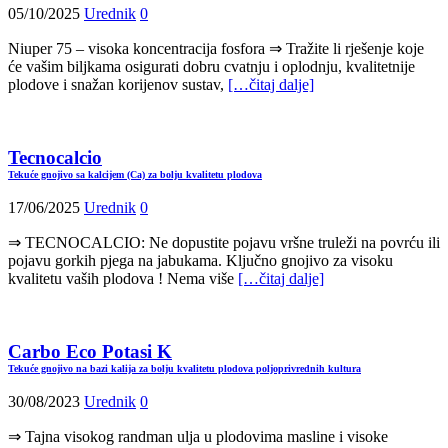
05/10/2025
Urednik
0
Niuper 75 – visoka koncentracija fosfora ⇒ Tražite li rješenje koje
će vašim biljkama osigurati dobru cvatnju i oplodnju, kvalitetnije
plodove i snažan korijenov sustav,
[…čitaj dalje]
Tecnocalcio
Tekuće gnojivo sa kalcijem (Ca) za bolju kvalitetu plodova
17/06/2025
Urednik
0
⇒ TECNOCALCIO: Ne dopustite pojavu vršne truleži na povrću ili
pojavu gorkih pjega na jabukama. Ključno gnojivo za visoku
kvalitetu vaših plodova ! Nema više
[…čitaj dalje]
Carbo Eco Potasi K
Tekuće gnojivo na bazi kalija za bolju kvalitetu plodova poljoprivrednih kultura
30/08/2023
Urednik
0
⇒ Tajna visokog randman ulja u plodovima masline i visoke