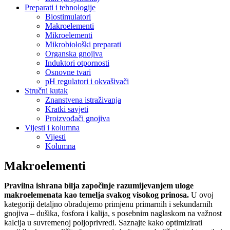
Preparati i tehnologije
Biostimulatori
Makroelementi
Mikroelementi
Mikrobiološki preparati
Organska gnojiva
Induktori otpornosti
Osnovne tvari
pH regulatori i okvašivači
Stručni kutak
Znanstvena istraživanja
Kratki savjeti
Proizvođači gnojiva
Vijesti i kolumna
Vijesti
Kolumna
Makroelementi
Pravilna ishrana bilja započinje razumijevanjem uloge
makroelemenata kao temelja svakog visokog prinosa.
U ovoj
kategoriji detaljno obrađujemo primjenu primarnih i sekundarnih
gnojiva – dušika, fosfora i kalija, s posebnim naglaskom na važnost
kalcija u suvremenoj poljoprivredi. Saznajte kako optimizirati