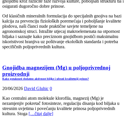
gnojidbu kroz različite faze razvoja kulture, poboljšati strukturu tla i
osigurati dugoročno dobre prinose.
Od klasičnih mineralnih formulacija do specijalnih gnojiva na bazi
kalcija za prevenciju fizioloških poremećaja i poboljšanje kvalitete
plodova, naši članci nude praktične savjete temeljene na
agronomskoj struci. Istražite utjecaj makroelemenata na otpornost
biljaka i saznajte kako preciznom gnojidbom postići maksimalnu
iskoristivost hranjiva uz poštivanje ekoloških standarda i potreba
specifičnih poljoprivrednih kultura.
Gnojidba magnezijem (Mg) u poljoprivrednoj
proizvodnji
Kako potaknuti dodatnu aktivnost biljke i ubrati kvalitetniji prinos?
20/06/2026
David Gluhic
0
Kao centralni atom molekule klorofila, magnezij (Mg) je
nezamjenjiv pokretač fotosinteze, regulaciju disanja kod biljaka u
stresnim uvjetima i povećanju kvalitete prinosa poljoprivrednih
kultura. Stoga
[…čitaj dalje]