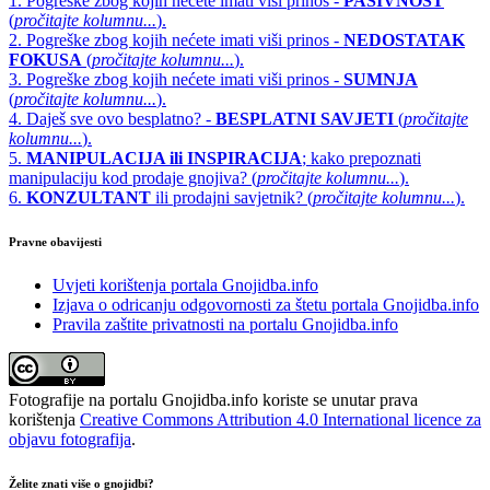
1. Pogreške zbog kojih nećete imati viši prinos -
PASIVNOST
(
pročitajte kolumnu...
).
2. Pogreške zbog kojih nećete imati viši prinos -
NEDOSTATAK
FOKUSA
(
pročitajte kolumnu...
).
3. Pogreške zbog kojih nećete imati viši prinos -
SUMNJA
(
pročitajte kolumnu...
).
4. Daješ sve ovo besplatno? -
BESPLATNI SAVJETI
(
pročitajte
kolumnu...
).
5.
MANIPULACIJA ili INSPIRACIJA
; kako prepoznati
manipulaciju kod prodaje gnojiva? (
pročitajte kolumnu...
).
6.
KONZULTANT
ili prodajni savjetnik? (
pročitajte kolumnu...
).
Pravne obavijesti
Uvjeti korištenja portala Gnojidba.info
Izjava o odricanju odgovornosti za štetu portala Gnojidba.info
Pravila zaštite privatnosti na portalu Gnojidba.info
Fotografije na portalu Gnojidba.info koriste se unutar prava
korištenja
Creative Commons Attribution 4.0 International licence za
objavu fotografija
.
Želite znati više o gnojidbi?