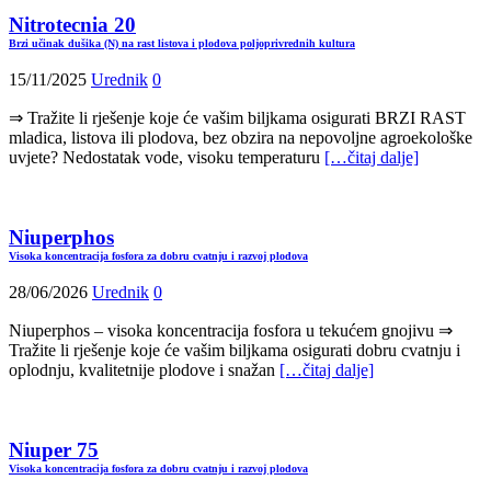
Nitrotecnia 20
Brzi učinak dušika (N) na rast listova i plodova poljoprivrednih kultura
15/11/2025
Urednik
0
⇒ Tražite li rješenje koje će vašim biljkama osigurati BRZI RAST
mladica, listova ili plodova, bez obzira na nepovoljne agroekološke
uvjete? Nedostatak vode, visoku temperaturu
[…čitaj dalje]
Niuperphos
Visoka koncentracija fosfora za dobru cvatnju i razvoj plodova
28/06/2026
Urednik
0
Niuperphos – visoka koncentracija fosfora u tekućem gnojivu ⇒
Tražite li rješenje koje će vašim biljkama osigurati dobru cvatnju i
oplodnju, kvalitetnije plodove i snažan
[…čitaj dalje]
Niuper 75
Visoka koncentracija fosfora za dobru cvatnju i razvoj plodova