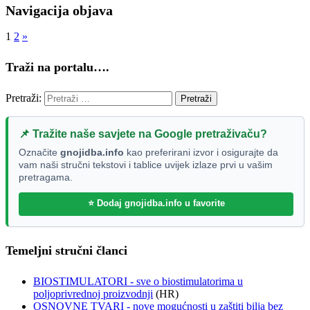
Navigacija objava
1
2
»
Traži na portalu….
Pretraži:
📌 Tražite naše savjete na Google pretraživaču?
Označite
gnojidba.info
kao preferirani izvor i osigurajte da
vam naši stručni tekstovi i tablice uvijek izlaze prvi u vašim
pretragama.
⭐ Dodaj gnojidba.info u favorite
Temeljni stručni članci
BIOSTIMULATORI - sve o biostimulatorima u
poljoprivrednoj proizvodnji
(HR)
OSNOVNE TVARI - nove mogućnosti u zaštiti bilja bez