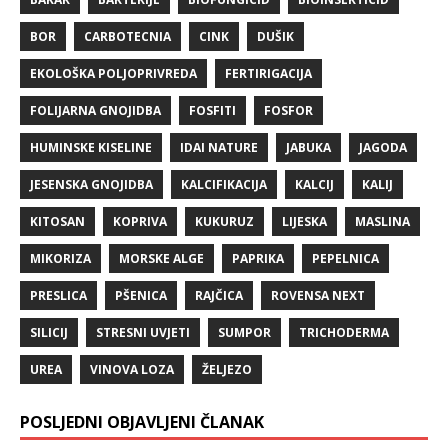
BOR
CARBOTECNIA
CINK
DUŠIK
EKOLOŠKA POLJOPRIVREDA
FERTIRIGACIJA
FOLIJARNA GNOJIDBA
FOSFITI
FOSFOR
HUMINSKE KISELINE
IDAI NATURE
JABUKA
JAGODA
JESENSKA GNOJIDBA
KALCIFIKACIJA
KALCIJ
KALIJ
KITOSAN
KOPRIVA
KUKURUZ
LIJESKA
MASLINA
MIKORIZA
MORSKE ALGE
PAPRIKA
PEPELNICA
PRESLICA
PŠENICA
RAJČICA
ROVENSA NEXT
SILICIJ
STRESNI UVJETI
SUMPOR
TRICHODERMA
UREA
VINOVA LOZA
ŽELJEZO
POSLJEDNI OBJAVLJENI ČLANAK