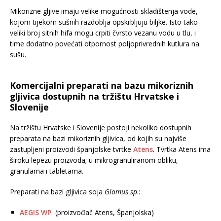
Mikorizne gljive imaju velike mogućnosti skladištenja vode,
kojom tijekom sušnih razdoblja opskrbljuju biljke. Isto tako
veliki broj sitnih hifa mogu crpiti čvrsto vezanu vodu u tlu, i
time dodatno povećati otpornost poljoprivrednih kutlura na
sušu.
Komercijalni preparati na bazu mikoriznih
gljivica dostupnih na tržištu Hrvatske i
Slovenije
Na tržištu Hrvatske i Slovenije postoji nekoliko dostupnih
preparata na bazi mikoriznih gljivica, od kojih su najviše
zastupljeni proizvodi španjolske tvrtke
Atens
. Tvrtka Atens ima
široku lepezu proizvoda; u mikrogranuliranom obliku,
granulama i tabletama.
Preparati na bazi gljivica soja
Glomus sp
.:
AEGIS WP
(proizvođač Atens, Španjolska)