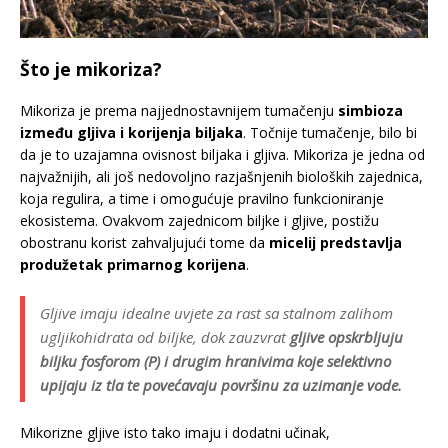
Što je mikoriza?
Mikoriza je prema najjednostavnijem tumačenju
simbioza
između gljiva i korijenja biljaka
. Točnije tumačenje, bilo bi
da je to uzajamna ovisnost biljaka i gljiva. Mikoriza je jedna od
najvažnijih, ali još nedovoljno razjašnjenih bioloških zajednica,
koja regulira, a time i omogućuje pravilno funkcioniranje
ekosistema. Ovakvom zajednicom biljke i gljive, postižu
obostranu korist zahvaljujući tome da
micelij predstavlja
produžetak primarnog korijena
.
Gljive imaju idealne uvjete za rast sa stalnom zalihom
ugljikohidrata od biljke, dok zauzvrat
gljive opskrbljuju
biljku fosforom (P) i drugim hranivima koje selektivno
upijaju iz tla te povećavaju površinu za uzimanje vode.
Mikorizne gljive isto tako imaju i dodatni učinak,