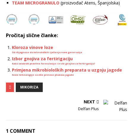
TEAM MICROGRANULO
(proizvođač Atens, Španjolska)
Pročitaj slične članke:
Kloroza vinove loze
Od dijagnoze do tehnoloških rješenja nove generacije
Izbor gnojiva za fertirigaciju
Kako odabrati pravilne formulacije i vrste gnojiva za fertirigaciju?
Primjena mikrobioloških preparata u uzgoju jagode
Nove tehnologije za više prinose plodova jagode
MIKORIZA
NEXT
Delfan Plus
1 COMMENT