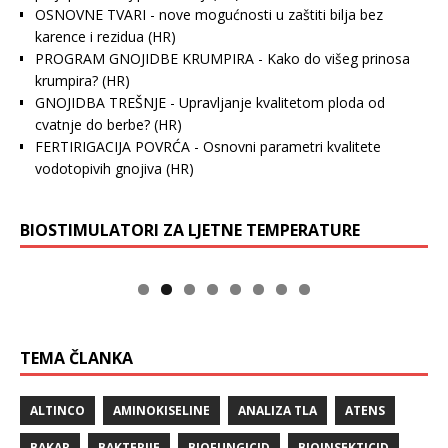
OSNOVNE TVARI - nove mogućnosti u zaštiti bilja bez
karence i rezidua
(HR)
PROGRAM GNOJIDBE KRUMPIRA - Kako do višeg prinosa
krumpira?
(HR)
GNOJIDBA TREŠNJE - Upravljanje kvalitetom ploda od
cvatnje do berbe?
(HR)
FERTIRIGACIJA POVRĆA - Osnovni parametri kvalitete
vodotopivih gnojiva
(HR)
BIOSTIMULATORI ZA LJETNE TEMPERATURE
TEMA ČLANKA
ALTINCO
AMINOKISELINE
ANALIZA TLA
ATENS
BAKAR
BAKTERIJE
BIOFUNGICID
BIOINSEKTICID