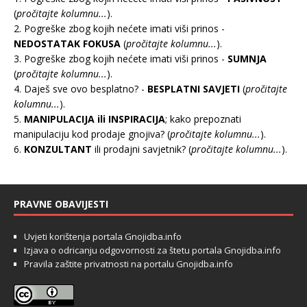
(
pročitajte kolumnu...
).
2. Pogreške zbog kojih nećete imati viši prinos -
NEDOSTATAK FOKUSA
(
pročitajte kolumnu...
).
3. Pogreške zbog kojih nećete imati viši prinos -
SUMNJA
(
pročitajte kolumnu...
).
4. Daješ sve ovo besplatno? -
BESPLATNI SAVJETI
(
pročitajte
kolumnu...
).
5.
MANIPULACIJA ili INSPIRACIJA
; kako prepoznati
manipulaciju kod prodaje gnojiva? (
pročitajte kolumnu...
).
6.
KONZULTANT
ili prodajni savjetnik? (
pročitajte kolumnu...
).
PRAVNE OBAVIJESTI
Uvjeti korištenja portala Gnojidba.info
Izjava o odricanju odgovornosti za štetu portala Gnojidba.info
Pravila zaštite privatnosti na portalu Gnojidba.info