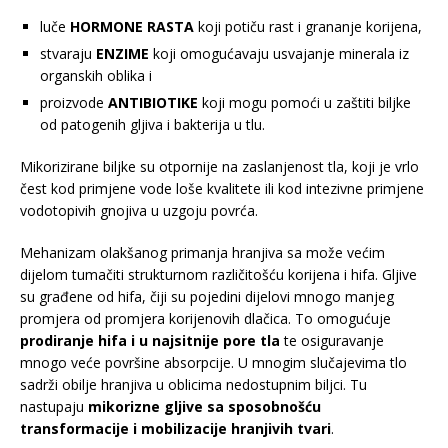
luče
HORMONE RASTA
koji potiču rast i grananje korijena,
stvaraju
ENZIME
koji omogućavaju usvajanje minerala iz
organskih oblika i
proizvode
ANTIBIOTIKE
koji mogu pomoći u zaštiti biljke
od patogenih gljiva i bakterija u tlu.
Mikorizirane biljke su otpornije na zaslanjenost tla, koji je vrlo
čest kod primjene vode loše kvalitete ili kod intezivne primjene
vodotopivih gnojiva u uzgoju povrća.
Mehanizam olakšanog primanja hranjiva sa može većim
dijelom tumačiti strukturnom različitošću korijena i hifa. Gljive
su građene od hifa, čiji su pojedini dijelovi mnogo manjeg
promjera od promjera korijenovih dlačica. To omogućuje
prodiranje hifa i u najsitnije pore tla
te osiguravanje
mnogo veće površine absorpcije. U mnogim slučajevima tlo
sadrži obilje hranjiva u oblicima nedostupnim biljci. Tu
nastupaju
mikorizne gljive sa sposobnošću
transformacije i mobilizacije hranjivih tvari
.