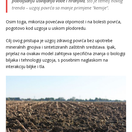
poboljšanju usvajanja vode i hranjiva
, što je temelj novog
trenda – uzgoj povrća sa manje primjene “kemije”.
Osim toga, mikoriza povećava otpornost i na bolesti povrća,
pogotovo kod uzgoja u uskom plodoredu.
Cilj ovog pristupa je uzgoj zdravog povrća bez upotrebe
mineralnih gnojiva i sintetiziranih zaštitnih sredstava. Ipak,
prijelaz na ovakav model zahtijeva specifična znanja o biologiji
biljaka i tehnologiji uzgoja, s posebnim naglaskom na
interakciju biljke i tla.