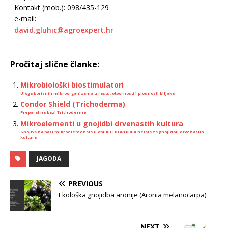
Kontakt (mob.): 098/435-129
e-mail:
david.gluhic@agroexpert.hr
Pročitaj slične članke:
Mikrobiološki biostimulatori
Uloga korisnih mikroorganizama u rastu, otpornosti i plodnosti biljaka
Condor Shield (Trichoderma)
Preparat na bazi Trichoderme
Mikroelementi u gnojidbi drvenastih kultura
Gnojiva na bazi mikroelemenata u obliku EDTA/EDDHA helata za gnojidbu drvenastih
kultura
JAGODA
PREVIOUS
Ekološka gnojidba aronije (Aronia melanocarpa)
NEXT