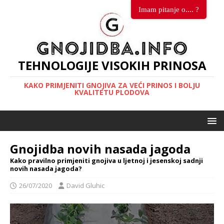
Imam pitanje o.... ?
TEHNOLOGIJE VISOKIH PRINOSA
KAKO PRIMJENITI GNOJIVA ZA VEĆI PRINOS I BOLJU
KVALITETU PLODOVA
Gnojidba novih nasada jagoda
Kako pravilno primjeniti gnojiva u ljetnoj i jesenskoj sadnji
novih nasada jagoda?
26/07/2020
David Gluhic