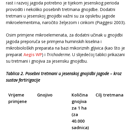
rast i razvoj jagoda potrebno je tijekom jesenskog perioda
provoditi i nekoliko posebnih tretmana gnojidbe. Dodatni
tretmani u jesenskoj gnojidbi važni su za opskrbu jagode
mikroelementima, naročito željezom i cinkom (Piaggesi 2003).
Osim primjene mikroelemenata, za dodatni učinak u gnojidbi
jagoda preporuča se primjena huminskih kiselina i
mikrobioloških preparata na bazi mikoriznih gljivica (kao što je
preparat
Aegis WP
) i
Trichoderme
. U slijedećoj tablici prikazani
su tretmani i gnojiva za jesensku gnojidbu.
Tablica 2. Posebni tretmani u jesenskoj gnojidbi jagode – kroz
sustav fertirigacije
Vrijeme
Gnojivo
Količina
Cilj tretmana
primjene
gnojiva
za 1 ha
(za
40.000
sadnica)