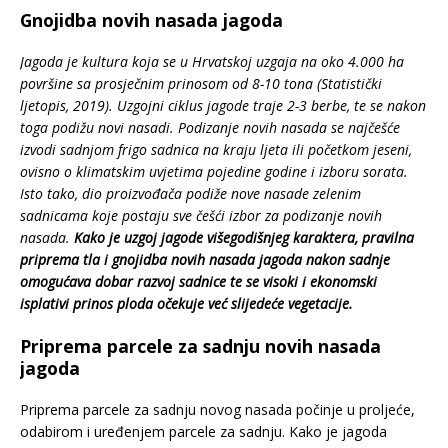
Gnojidba novih nasada jagoda
Jagoda je kultura koja se u Hrvatskoj uzgaja na oko 4.000 ha
površine sa prosječnim prinosom od 8-10 tona (Statistički
ljetopis, 2019). Uzgojni ciklus jagode traje 2-3 berbe, te se nakon
toga podižu novi nasadi. Podizanje novih nasada se najčešće
izvodi sadnjom frigo sadnica na kraju ljeta ili početkom jeseni,
ovisno o klimatskim uvjetima pojedine godine i izboru sorata.
Isto tako, dio proizvođača podiže nove nasade zelenim
sadnicama koje postaju sve češći izbor za podizanje novih
nasada.
Kako je uzgoj jagode višegodišnjeg karaktera, pravilna
priprema tla i gnojidba novih nasada jagoda nakon sadnje
omogućava dobar razvoj sadnice te se visoki i ekonomski
isplativi prinos ploda očekuje već slijedeće vegetacije.
Priprema parcele za sadnju novih nasada
jagoda
Priprema parcele za sadnju novog nasada počinje u proljeće,
odabirom i uređenjem parcele za sadnju. Kako je jagoda