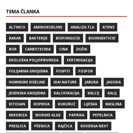
TEMA ČLANKA
ALTINCO
AMINOKISELINE
ANALIZA TLA
ATENS
BAKAR
BAKTERIJE
BIOFUNGICID
BIOINSEKTICID
BOR
CARBOTECNIA
CINK
DUŠIK
EKOLOŠKA POLJOPRIVREDA
FERTIRIGACIJA
FOLIJARNA GNOJIDBA
FOSFITI
FOSFOR
HUMINSKE KISELINE
IDAI NATURE
JABUKA
JAGODA
JESENSKA GNOJIDBA
KALCIFIKACIJA
KALCIJ
KALIJ
KITOSAN
KOPRIVA
KUKURUZ
LIJESKA
MASLINA
MIKORIZA
MORSKE ALGE
PAPRIKA
PEPELNICA
PRESLICA
PŠENICA
RAJČICA
ROVENSA NEXT