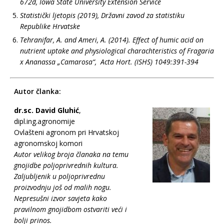
672d, Iowa State University Extension Service
Statistički ljetopis (2019), Državni zavod za statistiku
Republike Hrvatske
Tehranifar, A. and Ameri, A. (2014). Effect of humic acid on
nutrient uptake and physiological charachteristics of Fragaria
x Ananassa „Camarosa“, Acta Hort. (ISHS) 1049:391-394
Autor članka:
dr.sc. David Gluhić
,
dipl.ing.agronomije
Ovlašteni agronom pri Hrvatskoj
agronomskoj komori
Autor velikog broja članaka na temu
gnojidbe poljoprivrednih kultura.
Zaljubljenik u poljoprivrednu
proizvodnju još od malih nogu.
Nepresušni izvor savjeta kako
pravilnom gnojidbom ostvariti veći i
bolji prinos.