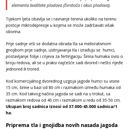
elementa kvalitete plodova (čvrstoća i okus plodova).
Tijekom ljeta obavlja se i ravnanje terena ukoliko na terenu
postoje mikrodepresije u kojima se može zadržavati višak
oborina.
Prije sadnje vrši se dodatna obrada tla sa meliorativnom
gnojibom prije sadnje, usitnjavanja tla i izrađuju se humci,
postavljanje folije i crijeva za fertirigaciju. Širina humaka ovisi o
broju redova, ali se u praksi najčešće sadi dvored i nešto rijeđe
jednored ili trored.
Kod komercijalnog dvorednog uzgoja jagode humci su visine
15 cm, širine u bazi od 80 cm i razmakom između humaka od
35 cm. Kod takvog načina jagoda se sadi na u trokut, sa
razmakom redova od 40 cm i razmakom u redu od 35-50 cm.
Ukupan broj sadnica iznosi od 37.000-45.000 sadnica/1
ha.
Priprema tla i gnojidba novih nasada jagoda