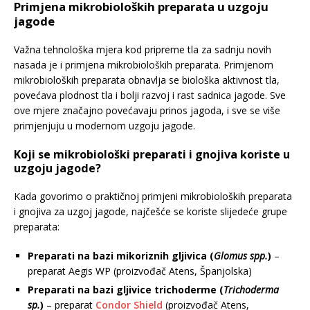
Primjena mikrobioloških preparata u uzgoju
jagode
Važna tehnološka mjera kod pripreme tla za sadnju novih
nasada je i primjena mikrobioloških preparata. Primjenom
mikrobioloških preparata obnavlja se biološka aktivnost tla,
povećava plodnost tla i bolji razvoj i rast sadnica jagode. Sve
ove mjere značajno povećavaju prinos jagoda, i sve se više
primjenjuju u modernom uzgoju jagode.
Koji se mikrobiološki preparati i gnojiva koriste u
uzgoju jagode?
Kada govorimo o praktičnoj primjeni mikrobioloških preparata
i gnojiva za uzgoj jagode, najčešće se koriste slijedeće grupe
preparata:
Preparati na bazi mikoriznih gljivica (
Glomus spp.
)
–
preparat Aegis WP (proizvođač Atens, Španjolska)
Preparati na bazi gljivice trichoderme (
Trichoderma
sp.
)
– preparat
Condor Shield
(proizvođač Atens,