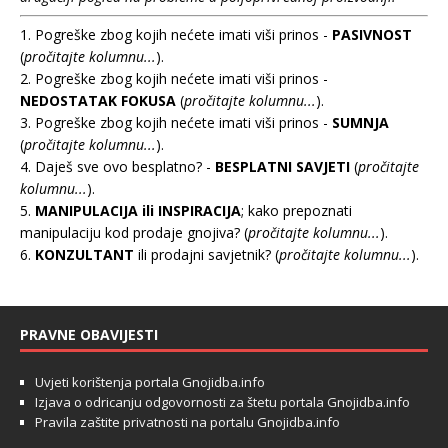
1. Pogreške zbog kojih nećete imati viši prinos -
PASIVNOST
(
pročitajte kolumnu...
).
2. Pogreške zbog kojih nećete imati viši prinos -
NEDOSTATAK FOKUSA
(
pročitajte kolumnu...
).
3. Pogreške zbog kojih nećete imati viši prinos -
SUMNJA
(
pročitajte kolumnu...
).
4. Daješ sve ovo besplatno? -
BESPLATNI SAVJETI
(
pročitajte
kolumnu...
).
5.
MANIPULACIJA ili INSPIRACIJA
; kako prepoznati
manipulaciju kod prodaje gnojiva? (
pročitajte kolumnu...
).
6.
KONZULTANT
ili prodajni savjetnik? (
pročitajte kolumnu...
).
PRAVNE OBAVIJESTI
Uvjeti korištenja portala Gnojidba.info
Izjava o odricanju odgovornosti za štetu portala Gnojidba.info
Pravila zaštite privatnosti na portalu Gnojidba.info