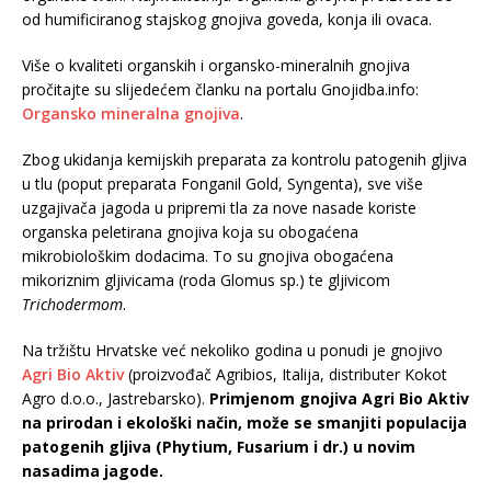
od humificiranog stajskog gnojiva goveda, konja ili ovaca.
Više o kvaliteti organskih i organsko-mineralnih gnojiva
pročitajte su slijedećem članku na portalu Gnojidba.info:
Organsko mineralna gnojiva
.
Zbog ukidanja kemijskih preparata za kontrolu patogenih gljiva
u tlu (poput preparata Fonganil Gold, Syngenta), sve više
uzgajivača jagoda u pripremi tla za nove nasade koriste
organska peletirana gnojiva koja su obogaćena
mikrobiološkim dodacima. To su gnojiva obogaćena
mikoriznim gljivicama (roda Glomus sp.) te gljivicom
Trichodermom
.
Na tržištu Hrvatske već nekoliko godina u ponudi je gnojivo
Agri Bio Aktiv
(proizvođač Agribios, Italija, distributer Kokot
Agro d.o.o., Jastrebarsko).
Primjenom gnojiva Agri Bio Aktiv
na prirodan i ekološki način, može se smanjiti populacija
patogenih gljiva (Phytium, Fusarium i dr.) u novim
nasadima jagode.