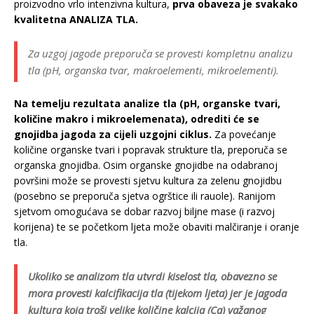
proizvodno vrlo intenzivna kultura,
prva obaveza je svakako
kvalitetna ANALIZA TLA.
Za uzgoj jagode preporuča se provesti kompletnu analizu
tla (pH, organska tvar, makroelementi, mikroelementi).
Na temelju rezultata analize tla (pH, organske tvari,
količine makro i mikroelemenata), odrediti će se
gnojidba jagoda za cijeli uzgojni ciklus.
Za povećanje
količine organske tvari i popravak strukture tla, preporuča se
organska gnojidba. Osim organske gnojidbe na odabranoj
površini može se provesti sjetvu kultura za zelenu gnojidbu
(posebno se preporuča sjetva ogrštice ili rauole). Ranijom
sjetvom omogućava se dobar razvoj biljne mase (i razvoj
korijena) te se početkom ljeta može obaviti malčiranje i oranje
tla.
Ukoliko se analizom tla utvrdi kiselost tla, obavezno se
mora provesti kalcifikacija tla (tijekom ljeta) jer je jagoda
kultura koja troši velike količine kalcija (Ca) važanog