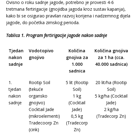
Ovisno o roku sadnje jagode, potrebno je provesti 4-6
tretmana fertirigacije (gnojidba jagoda kroz sustav kapanja),
kako bi se osigurao pravilan razvoj korijena i nadzemnog dijela
jagode, do početka zimskog perioda.
Tablica 1. Program fertirigacije jagode nakon sadnje
Tjedan
Vodotopivo
Količina
Količina gnojiva
nakon
gnojivo
gnojiva za
za 1 ha (cca.
sadnje
1.000
40.000 sadnica)
sadnica
1.
Rootip Soil
5 lit (Rootip
20 lit/ha (Rootip
tjedan
(tekuće
Soil)
Soil)
nakon
organsko
1 kg
5 kg/ha (Cocktail
sadnje
gnojivo)
(Cocktail
Jade)
Cocktail Jade
Jade)
2 kg/ha
(mikroelementi)
0,5 kg
(Tradecorp Zn)
Tradecoorp Zn
(Tradecorp
(cink)
Zn)