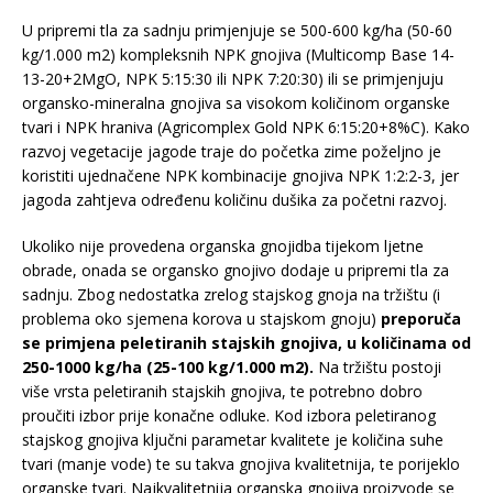
U pripremi tla za sadnju primjenjuje se 500-600 kg/ha (50-60
kg/1.000 m2) kompleksnih NPK gnojiva (Multicomp Base 14-
13-20+2MgO, NPK 5:15:30 ili NPK 7:20:30) ili se primjenjuju
organsko-mineralna gnojiva sa visokom količinom organske
tvari i NPK hraniva (Agricomplex Gold NPK 6:15:20+8%C). Kako
razvoj vegetacije jagode traje do početka zime poželjno je
koristiti ujednačene NPK kombinacije gnojiva NPK 1:2:2-3, jer
jagoda zahtjeva određenu količinu dušika za početni razvoj.
Ukoliko nije provedena organska gnojidba tijekom ljetne
obrade, onada se organsko gnojivo dodaje u pripremi tla za
sadnju. Zbog nedostatka zrelog stajskog gnoja na tržištu (i
problema oko sjemena korova u stajskom gnoju)
preporuča
se primjena peletiranih stajskih gnojiva, u količinama od
250-1000 kg/ha (25-100 kg/1.000 m2).
Na tržištu postoji
više vrsta peletiranih stajskih gnojiva, te potrebno dobro
proučiti izbor prije konačne odluke. Kod izbora peletiranog
stajskog gnojiva ključni parametar kvalitete je količina suhe
tvari (manje vode) te su takva gnojiva kvalitetnija, te porijeklo
organske tvari. Najkvalitetnija organska gnojiva proizvode se