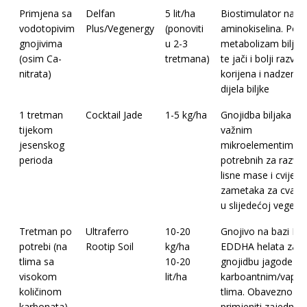
Primjena sa
Delfan
5 lit/ha
Biostimulator na ba
vodotopivim
Plus/Vegenergy
(ponoviti
aminokiselina. Poti
gnojivima
u 2-3
metabolizam biljke,
(osim Ca-
tretmana)
te jači i bolji razvoj
nitrata)
korijena i nadzemn
dijela biljke
1 tretman
Cocktail Jade
1-5 kg/ha
Gnojidba biljaka sv
tijekom
važnim
jesenskog
mikroelementima
perioda
potrebnih za razvoj
lisne mase i cvijetn
zametaka za cvatn
u slijedećoj vegetaci
Tretman po
Ultraferro
10-20
Gnojivo na bazi Fe-
potrebi (na
Rootip Soil
kg/ha
EDDHA helata za
tlima sa
10-20
gnojidbu jagode na
visokom
lit/ha
karboantnim/vape
količinom
tlima. Obavezno
karbonata)
primjeniti zajedno 