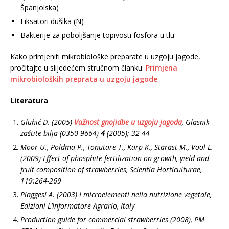
Španjolska)
Fiksatori dušika (N)
Bakterije za poboljšanje topivosti fosfora u tlu
Kako primjeniti mikrobiološke preparate u uzgoju jagode,
pročitajte u slijedećem stručnom članku:
Primjena
mikrobioloških preprata u uzgoju jagode
.
Literatura
Gluhić D. (2005)
Važnost gnojidbe u uzgoju jagoda
, Glasnik
zaštite bilja (0350-9664)
4
(2005); 32-44
Moor U., Poldma P., Tonutare T., Karp K., Starast M., Vool E.
(2009) Effect of phosphite fertilization on growth, yield and
fruit composition of strawberries, Scientia Horticulturae,
119:264-269
Piaggesi A. (2003) I microelementi nella nutrizione vegetale,
Edizioni L’Informatore Agrario, Italy
Production guide for commercial strawberries (2008), PM