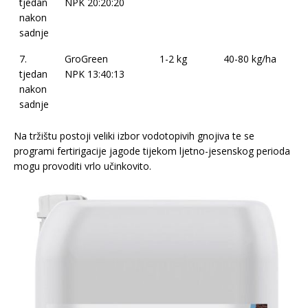
tjedan
NPK 20:20:20
nakon
sadnje
7.
GroGreen
1-2 kg
40-80 kg/ha
tjedan
NPK 13:40:13
nakon
sadnje
Na tržištu postoji veliki izbor vodotopivih gnojiva te se
programi fertirigacije jagode tijekom ljetno-jesenskog perioda
mogu provoditi vrlo učinkovito.