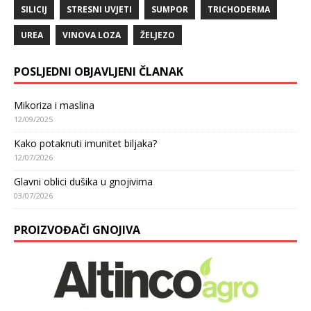
SILICIJ
STRESNI UVJETI
SUMPOR
TRICHODERMA
UREA
VINOVA LOZA
ŽELJEZO
POSLJEDNI OBJAVLJENI ČLANAK
Mikoriza i maslina
12/09/2025
Kako potaknuti imunitet biljaka?
12/07/2026
Glavni oblici dušika u gnojivima
03/07/2026
PROIZVOĐAČI GNOJIVA