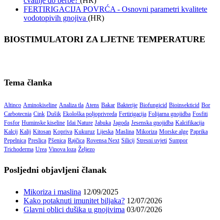
cvatnje do berbe?
(HR)
FERTIRIGACIJA POVRĆA - Osnovni parametri kvalitete
vodotopivih gnojiva
(HR)
BIOSTIMULATORI ZA LJETNE TEMPERATURE
Tema članka
Altinco
Aminokiseline
Analiza tla
Atens
Bakar
Bakterije
Biofungicid
Bioinsekticid
Bor
Carbotecnia
Cink
Dušik
Ekološka poljoprivreda
Fertirigacija
Folijarna gnojidba
Fosfiti
Fosfor
Huminske kiseline
Idai Nature
Jabuka
Jagoda
Jesenska gnojidba
Kalcifikacija
Kalcij
Kalij
Kitosan
Kopriva
Kukuruz
Lijeska
Maslina
Mikoriza
Morske alge
Paprika
Pepelnica
Preslica
Pšenica
Rajčica
Rovensa Next
Silicij
Stresni uvjeti
Sumpor
Trichoderma
Urea
Vinova loza
Željezo
Posljedni objavljeni članak
Mikoriza i maslina
12/09/2025
Kako potaknuti imunitet biljaka?
12/07/2026
Glavni oblici dušika u gnojivima
03/07/2026