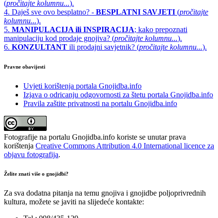
(
pročitajte kolumnu...
).
4. Daješ sve ovo besplatno? -
BESPLATNI SAVJETI
(
pročitajte
kolumnu...
).
5.
MANIPULACIJA ili INSPIRACIJA
; kako prepoznati
manipulaciju kod prodaje gnojiva? (
pročitajte kolumnu...
).
6.
KONZULTANT
ili prodajni savjetnik? (
pročitajte kolumnu...
).
Pravne obavijesti
Uvjeti korištenja portala Gnojidba.info
Izjava o odricanju odgovornosti za štetu portala Gnojidba.info
Pravila zaštite privatnosti na portalu Gnojidba.info
Fotografije na portalu Gnojidba.info koriste se unutar prava
korištenja
Creative Commons Attribution 4.0 International licence za
objavu fotografija
.
Želite znati više o gnojidbi?
Za sva dodatna pitanja na temu gnojiva i gnojidbe poljoprivrednih
kultura, možete se javiti na slijedeće kontakte: