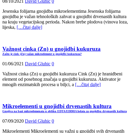
08/10/2021
David Gluhic
0
Jesenska folijarna gnojidba mikroelementima Jesenska folijarna
gnojidba je važan tehnoloških zahvat u gnojidbi drvenastih kultura
na kraju vegetacijskog perioda. Nakon brebe plodova (vinova loza,
lijeska,
[…čitaj dalje]
Važnost cinka (Zn) u gnojidbi kukuruza
Zašto je cink (Zn) važan mikroelement u gnojidbi kukuruza?
01/06/2021
David Gluhic
0
Važnost cinka (Zn) u gnojidbi kukuruza Cink (Zn) je hranidbeni
element od posebnog značaja u gnojidbi kukuruza. Aktivator je
mnogih enzimatskih procesa u biljci, a
[…čitaj dalje]
Mikroelementi u gnojidbi drvenastih kultura
Gnojiva na bazi mikroelemenata u obliku EDTA/EDDHA helata za gnojidbu drvenastih kultura
07/09/2020
David Gluhic
0
Mikroelementi Mikroelementi su važni u gnojidbi svih drvenastih