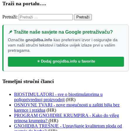
Traži na portalu….
Pretraži:
📌 Tražite naše savjete na Google pretraživaču?
Označite
gnojidba.info
kao preferirani izvor i osigurajte da
vam naši stručni tekstovi i tablice uvijek izlaze prvi u vašim
pretragama.
⭐ Dodaj gnojidba.info u favorite
Temeljni stručni članci
BIOSTIMULATORI - sve o biostimulatorima u
poljoprivrednoj proizvodnji
(HR)
OSNOVNE TVARI - nove mogućnosti u zaštiti bilja bez
karence i rezidua
(HR)
PROGRAM GNOJIDBE KRUMPIRA - Kako do višeg
prinosa krumpira?
(HR)
GNOJIDBA TREŠNJE - Upravljanje kvalitetom ploda od