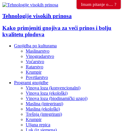
Imam pitanje o.... ?
Tehnologije visokih prinosa
Kako primjeniti gnojiva za veći prinos i bolju
kvalitetu plodova
Gnojidba po kulturama
Maslinarstvo
Vinogradarstvo
Voćarstvo
Ratarstvo
Krumpir
Povrtlarstvo
Programi gnojidbe
Vinova loza (konvencionalni)
Vinova loza (ekološki)
Vinova loza (biodinamički uzgoj)
Maslina (integrirani)
Maslina (ekološki)
Trešnja (integrirani)
Krumpir
Uljana repica
Luk (iz sjemena)