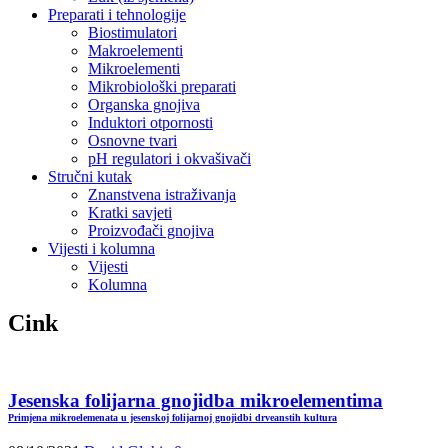
Preparati i tehnologije
Biostimulatori
Makroelementi
Mikroelementi
Mikrobiološki preparati
Organska gnojiva
Induktori otpornosti
Osnovne tvari
pH regulatori i okvašivači
Stručni kutak
Znanstvena istraživanja
Kratki savjeti
Proizvođači gnojiva
Vijesti i kolumna
Vijesti
Kolumna
Cink
Jesenska folijarna gnojidba mikroelementima
Primjena mikroelemenata u jesenskoj folijarnoj gnojidbi drveanstih kultura