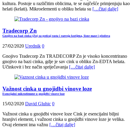
kultura. Postoje u različitim oblicima, te se najčešće primjenjuju kao
helati (kelati). Mikroelementi u obliku helata su
[…čitaj dalje]
Tradecorp Zn
Gnojivo na bazi cinka (Zn) za poticaj rasta i razvoja korijena, lisne mase i plodova
27/02/2020
Urednik
0
Gnojivo Tradecorp Zn TRADECORP Zn je visoko koncentrirano
gnojivo na bazi cinka, gdje je sav cink u obliku Zn-EDTA helata.
Učinkovit i brz način spriječavanja
[…čitaj dalje]
Važnost cinka u gnojidbi vinove loze
Esencijalni mikroelement u gnojidbi vinove loze
15/02/2020
David Gluhic
0
Važnost cinka u gnojidbi vinove loze Cink je esencijalni biljni
hranjivi element, i važnost cinka u gnojidbi vinove loze je velika.
Ovaj element ima važnu
[…čitaj dalje]