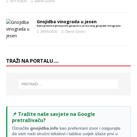
10/11/2020
David Gluhic
Gnojidba vinograda u jesen
Kako pravilno primjeniti gnojiva u jesenskoj gnojidbi vinograda
29/09/2020
David Gluhic
TRAŽI NA PORTALU….
📌 Tražite naše savjete na Google
pretraživaču?
Označite
gnojidba.info
kao preferirani izvor i osigurajte
da vam naši stručni tekstovi i tablice uvijek izlaze prvi u