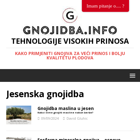
Imam pitanje o.... ?
TEHNOLOGIJE VISOKIH PRINOSA
KAKO PRIMJENITI GNOJIVA ZA VEĆI PRINOS I BOLJU
KVALITETU PLODOVA
Jesenska gnojidba
Gnojidba maslina u jesen
Kako i čime gnojiti masline nakon berbe?
09/09/2024
David Gluhic
Fosforna mineralna gnojiva – osnove