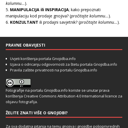
kolumnu...
).
5.
MANIPULACIJA ili INSPIRACIJA
; kako prepoznati
manipulaciju kod prodaje gnojiva? (
pročitajte kolumnu...
).
6.
KONZULTANT
ili prodajni savjetnik? (
pročitajte kolumnu...
).
PRAVNE OBAVIJESTI
Uvjeti korištenja portala Gnojidba.info
Izjava o odricanju odgovornosti za štetu portala Gnojidba.info
Pravila zaštite privatnosti na portalu Gnojidba.info
Fotografije na portalu Gnojidba.info koriste se unutar prava
korištenja
Creative Commons Attribution 4.0 International licence za
objavu fotografija
.
ŽELITE ZNATI VIŠE O GNOJIDBI?
Za sva dodatna pitanja na temu gnojiva i gnojidbe poljoprivrednih