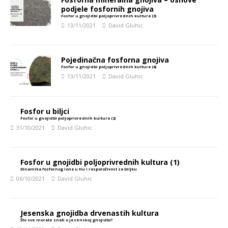
podjele fosfornih gnojiva
Fosfor u gnojidbi poljoprivrednih kultura (3)
13/11/2021
David Gluhic
Pojedinačna fosforna gnojiva
Fosfor u gnojidbi poljoprivrednih kultura (4)
13/11/2021
David Gluhic
Fosfor u biljci
Fosfor u gnojidbi poljoprivrednih kultura (2)
31/10/2021
David Gluhic
Fosfor u gnojidbi poljoprivrednih kultura (1)
Dinamika fosfornog iona u tlu i raspoloživost za biljku
06/10/2021
David Gluhic
Jesenska gnojidba drvenastih kultura
Što sve morate znati o jesenskoj gnojidbi?