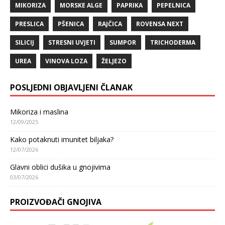
MIKORIZA
MORSKE ALGE
PAPRIKA
PEPELNICA
PRESLICA
PŠENICA
RAJČICA
ROVENSA NEXT
SILICIJ
STRESNI UVJETI
SUMPOR
TRICHODERMA
UREA
VINOVA LOZA
ŽELJEZO
POSLJEDNI OBJAVLJENI ČLANAK
Mikoriza i maslina
12/09/2025
Kako potaknuti imunitet biljaka?
12/07/2026
Glavni oblici dušika u gnojivima
03/07/2026
PROIZVOĐAČI GNOJIVA