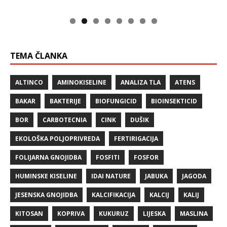
TEMA ČLANKA
ALTINCO
AMINOKISELINE
ANALIZA TLA
ATENS
BAKAR
BAKTERIJE
BIOFUNGICID
BIOINSEKTICID
BOR
CARBOTECNIA
CINK
DUŠIK
EKOLOŠKA POLJOPRIVREDA
FERTIRIGACIJA
FOLIJARNA GNOJIDBA
FOSFITI
FOSFOR
HUMINSKE KISELINE
IDAI NATURE
JABUKA
JAGODA
JESENSKA GNOJIDBA
KALCIFIKACIJA
KALCIJ
KALIJ
KITOSAN
KOPRIVA
KUKURUZ
LIJESKA
MASLINA