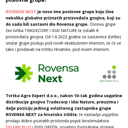
ROVENSA NEXT
je novo ime poslovne grupe koju čine
nekoliko globalno priznatih proizvođača gnojiva, koji su
do sada bili sastavni dio Rovensa grupe.
Osnovu grupe
čini tvrtka TRADECORP i IDAI NATURE te ostalih 8
proizvođača gnojiva. Od 1.6.2023 godine se sastavnice (tvrtke)
unutar grupe posluju pod novih ekskluzivnim imenom, te će se
tako i prodavati na tržištu Hrvatske, pod novim imenom.
Tvrtka Agro Expert d.o.o., nakon 10-tak godina uspješne
distribucije gnojiva Tradecorp i Idai Nature, preuzima i
dalje poziciju jedinog ovlaštenog zastupnika grupe
ROVENSA NEXT za hrvatsko tržište
, te nastavlja uspješnu
prodaju dobro poznatih proizvoda poput biostimulatora
DELFAN PLUS
i PHYLGREEN, posebno formulirane otopine