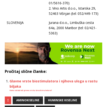
01/5616-370)
2. Vino Artis d.o.o., Istarska 29,
52463 Višnjan (tel: 052/449-173)
SLOVENIJA
Jurana d.o.o., Limbuška cesta
64a, 2000 Maribor (tel: 02/421-
5363)
Pročitaj slične članke:
Glavne vrste biostimulatora i njihova uloga u rastu
biljaka
Kako odabrati pravu vrstu biostimulatora?
AMINOKISELINE
HUMINSKE KISELINE