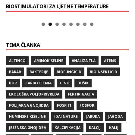
BIOSTIMULATORI ZA LJETNE TEMPERATURE
TEMA ČLANKA
ALTINCO
AMINOKISELINE
ANALIZA TLA
ATENS
BAKAR
BAKTERIJE
BIOFUNGICID
BIOINSEKTICID
BOR
CARBOTECNIA
CINK
DUŠIK
EKOLOŠKA POLJOPRIVREDA
FERTIRIGACIJA
FOLIJARNA GNOJIDBA
FOSFITI
FOSFOR
HUMINSKE KISELINE
IDAI NATURE
JABUKA
JAGODA
JESENSKA GNOJIDBA
KALCIFIKACIJA
KALCIJ
KALIJ