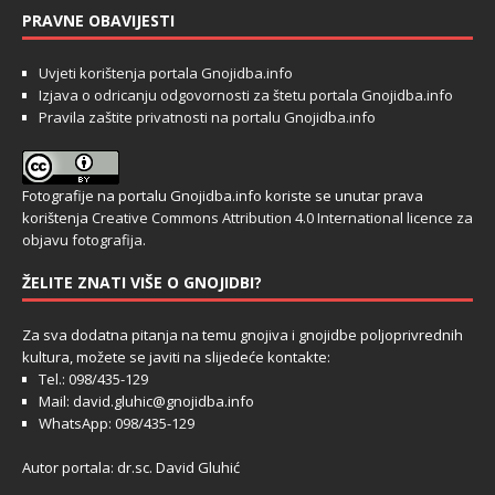
PRAVNE OBAVIJESTI
Uvjeti korištenja portala Gnojidba.info
Izjava o odricanju odgovornosti za štetu portala Gnojidba.info
Pravila zaštite privatnosti na portalu Gnojidba.info
Fotografije na portalu Gnojidba.info koriste se unutar prava
korištenja
Creative Commons Attribution 4.0 International licence za
objavu fotografija
.
ŽELITE ZNATI VIŠE O GNOJIDBI?
Za sva dodatna pitanja na temu gnojiva i gnojidbe poljoprivrednih
kultura, možete se javiti na slijedeće kontakte:
Tel.: 098/435-129
Mail: david.gluhic@gnojidba.info
WhatsApp: 098/435-129
Autor portala: dr.sc. David Gluhić