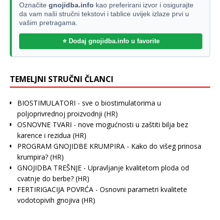
Označite
gnojidba.info
kao preferirani izvor i osigurajte
da vam naši stručni tekstovi i tablice uvijek izlaze prvi u
vašim pretragama.
⭐ Dodaj gnojidba.info u favorite
TEMELJNI STRUČNI ČLANCI
BIOSTIMULATORI - sve o biostimulatorima u
poljoprivrednoj proizvodnji
(HR)
OSNOVNE TVARI - nove mogućnosti u zaštiti bilja bez
karence i rezidua
(HR)
PROGRAM GNOJIDBE KRUMPIRA - Kako do višeg prinosa
krumpira?
(HR)
GNOJIDBA TREŠNJE - Upravljanje kvalitetom ploda od
cvatnje do berbe?
(HR)
FERTIRIGACIJA POVRĆA - Osnovni parametri kvalitete
vodotopivih gnojiva
(HR)