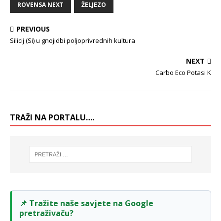
ROVENSA NEXT
ŽELJEZO
PREVIOUS
Silicij (Si) u gnojidbi poljoprivrednih kultura
NEXT
Carbo Eco Potasi K
TRAŽI NA PORTALU….
📌 Tražite naše savjete na Google
pretraživaču?