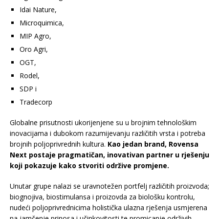
Idai Nature,
Microquimica,
MIP Agro,
Oro Agri,
OGT,
Rodel,
SDP i
Tradecorp
Globalne prisutnosti ukorijenjene su u brojnim tehnološkim
inovacijama i dubokom razumijevanju različitih vrsta i potreba
brojnih poljoprivrednih kultura.
Kao jedan brand, Rovensa
Next postaje pragmatičan, inovativan partner u rješenju
koji pokazuje kako stvoriti održive promjene.
Unutar grupe nalazi se uravnotežen portfelj različitih proizvoda;
biognojiva, biostimulansa i proizovda za biološku kontrolu,
nudeći poljoprivrednicima holistička ulazna rješenja usmjerena
na jamčenje prinosa i učinkovitosti te promicanje održivih,