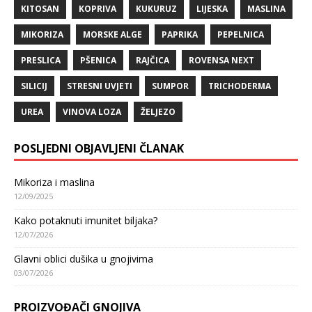
KITOSAN
KOPRIVA
KUKURUZ
LIJESKA
MASLINA
MIKORIZA
MORSKE ALGE
PAPRIKA
PEPELNICA
PRESLICA
PŠENICA
RAJČICA
ROVENSA NEXT
SILICIJ
STRESNI UVJETI
SUMPOR
TRICHODERMA
UREA
VINOVA LOZA
ŽELJEZO
POSLJEDNI OBJAVLJENI ČLANAK
Mikoriza i maslina
12/09/2025
Kako potaknuti imunitet biljaka?
12/07/2026
Glavni oblici dušika u gnojivima
03/07/2026
PROIZVOĐAČI GNOJIVA