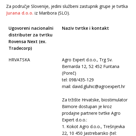
Za područje Slovenije, jedini službeni zastupnik grupe je tvrtka
Jurana d.o.o.
iz Maribora (SLO).
Ugovoreni nacionalni
Naziv tvrtke i kontakt
distributer za tvrtku
Rovensa Next (ex.
Tradecorp)
HRVATSKA
Agro Expert d.o.o., Trg Sv.
Bernarda 12, 52 452 Funtana
(Poreč)
tel: 098/435-129
mail: david.gluhic@agroexpert.hr
Za tržište Hrvatske, biostimulator
Biimore dostupan je kroz
prodajne partnere tvrtke Agro
Expert d.o.o.:
1. Kokot Agro d.o.o., Trešnjevka
22, 10 450 Jastrebarsko (tel: